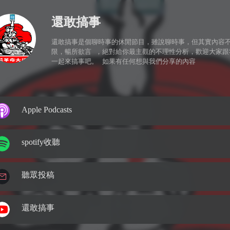
還敢搞事
還敢搞事是個聊時事的休閒節目，雖說聊時事，但其實內容
限，暢所欲言 ，絕對給你最主觀的不理性分析，歡迎大家跟
一起來搞事吧。 如果有任何想與我們分享的內容

‎Apple Podcasts
spotify收聽
聽眾投稿
還敢搞事