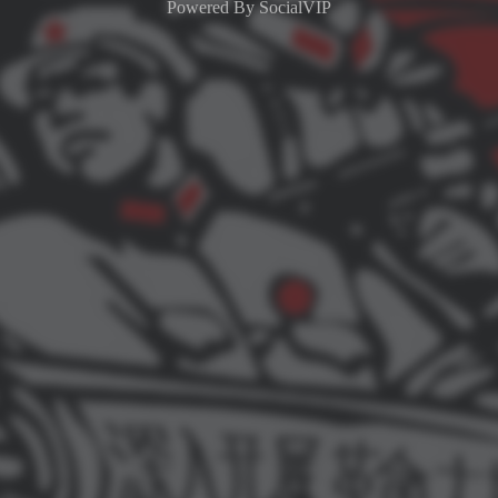
Powered By
SocialVIP